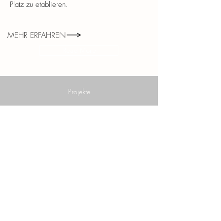
Platz zu etablieren.
MEHR ERFAHREN
Read More
Projekte
Hinweis für den Rechnungsversand
Studien
Kontakt
Datenschutz
Compliance / Hinweisgebersystem
Impressum