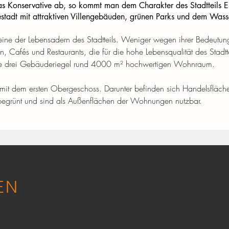
s Konservative ab, so kommt man dem Charakter des Stadtteils E
stadt mit attraktiven Villengebäuden, grünen Parks und dem Wasse
 eine der Lebensadern des Stadtteils. Weniger wegen ihrer Bedeutung
, Cafés und Restaurants, die für die hohe Lebensqualität des Stadttei
die drei Gebäuderiegel rund 4000 m² hochwertigen Wohnraum.
t dem ersten Obergeschoss. Darunter befinden sich Handelsflächen
begrünt und sind als Außenflächen der Wohnungen nutzbar.
EN