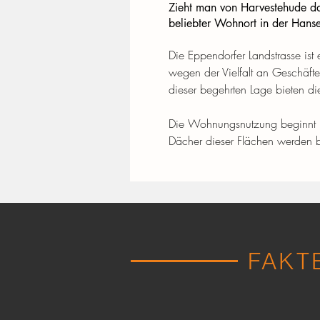
Zieht man von Harvestehude da
beliebter Wohnort in der Hanse
Die Eppendorfer Landstrasse ist
wegen der Vielfalt an Geschäften
dieser begehrten Lage bieten 
Die Wohnungsnutzung beginnt mi
Dächer dieser Flächen werden 
FAKT