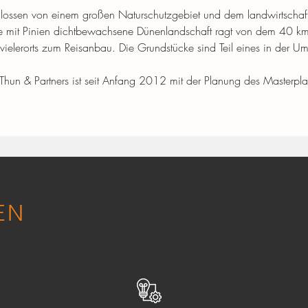
schlossen von einem großen Naturschutzgebiet und dem landwirtscha
 mit Pinien dichtbewachsene Dünenlandschaft ragt von dem 40 km w
vielerorts zum Reisanbau. Die Grundstücke sind Teil eines in der Um
 Thun & Partners ist seit Anfang 2012 mit der Planung des Masterp
EN