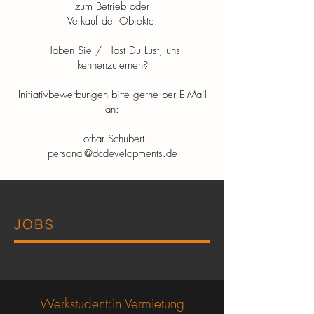
zum Betrieb oder
Verkauf der Objekte.
Haben Sie / Hast Du Lust, uns
kennenzulernen?
Initiativbewerbungen bitte gerne per E-Mail
an:
Lothar Schubert
personal@dcdevelopments.de
JOBS
Werkstudent:in Vermietung