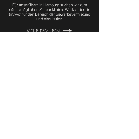
Für unser Team in Hamburg suchen wir zum
nächstmöglichen Zeitpunkt ein:e Werkstudent:in
(m/w/d) für den Bereich der Gewerbevermietung
und Akquisition.
MEHR ERFAHREN
Wir laden Sie/Dich ein, via Linkedin zu unseren
aktuellen Projekten & Jobs auf dem Laufenden zu
bleiben.
Projekte