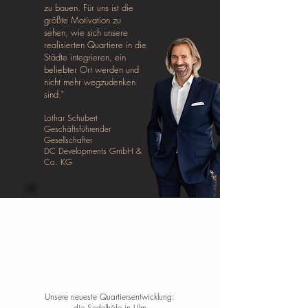
zu bauen. Für uns ist die
größte Motivation zu
sehen, wie sich unsere
realisierten Quartiere in die
Städte integrieren, ein
beliebter Ort werden und
nicht mehr wegzudenken
sind."
Lothar Schubert
Geschäftsführender
Gesellschafter
DC Developments GmbH &
Co. KG
Unsere neueste Quartiersentwicklung:
die
Sedelhöfe in Ulm