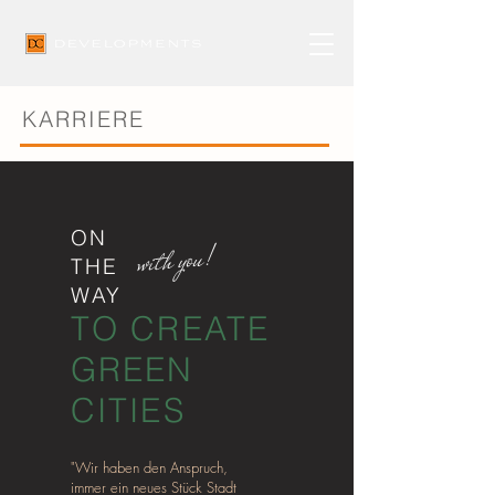
KARRIERE
ON
with you!
THE
WAY
TO CREATE
GREEN
CITIES
"Wir haben den Anspruch,
immer ein neues Stück Stadt